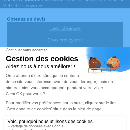
Metz et ses environs.
Obtenez un devis
Devis obsèques
Devis prévoyance
Devis marbrerie
Notre agence
Pompes Funèbres Messines
03 67 80 17 08
contact@pf-messines.fr
92 Rue de Jouy – 57160 – Moulins-lès-Metz
5/5 – 60 avis
Nos Services
Liens utiles
Organiser des obsèques
Avis de décès
Monuments funéraires
Demande de rendez-vous en