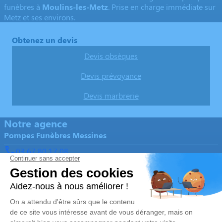
funèbres à
Moulins-les-Metz
. Prise en charge immédiate sur
Metz et ses environs.
Obtenez un devis
Devis obsèques
Devis prévoyance
Devis marbrerie
Notre agence
Pompes Funèbres Messines
03 67 80 17 08
contact@pf-messines.fr
92 Rue de Jouy - 57160 - Moulins-lès-Metz
5/5 - 60 avis
Nos Services
Liens utiles
Organiser des obsèques
Avis de décès