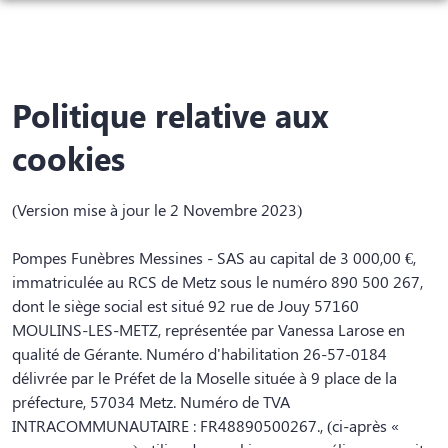
ORGANISER DES OBSÈQUES
PRÉVOIR SES OBSÈQUES
DÉMARCHES ADMINSITRATIVES
Politique relative aux
SERVICES AUX FAMILLES
SOINS ET LIEU DE REPOS
MONUMENTS FUNÉRAIRES
cookies
NOS ARTICLES FUNERAIRES
CÉRÉMONIES
(Version mise à jour le 2 Novembre 2023)
NOTRE AGENCE
L’INHUMATION OU LA CRÉMATION
DEMARCHES APRES OBSEQUES
Pompes Funèbres Messines - SAS au capital de 3 000,00 €,
ESPACES HOMMAGES
immatriculée au RCS de Metz sous le numéro 890 500 267,
dont le siège social est situé 92 rue de Jouy 57160
MOULINS-LES-METZ, représentée par Vanessa Larose en
qualité de Gérante. Numéro d'habilitation 26-57-0184
délivrée par le Préfet de la Moselle située à 9 place de la
préfecture, 57034 Metz. Numéro de TVA
INTRACOMMUNAUTAIRE : FR48890500267., (ci-après «