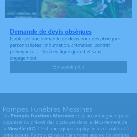
Demande de devis obsèques
Établissez une demande de devis pour des obsèques
personnalisées : inhumation, crémation, contrat
prévoyance… Devis en ligne gratuit et sans
engagement.
En savoir plus
Pompes Funèbres Messines
Les
Pompes Funèbres Messines
vous accompagnent pour
organiser ou prévoir des obsèques dans le département de
la
Moselle
(57)
. C’est une équipe impliquée à vos côtés et à
votre écoute. Retrouvez-nous dans notre agence de pompes