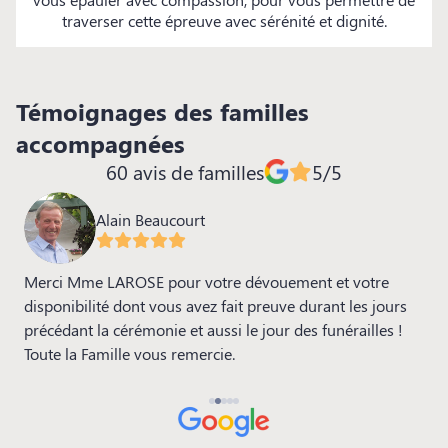
traverser cette épreuve avec sérénité et dignité.
Témoignages des familles
accompagnées
60 avis de familles
5/5
Alain Beaucourt
Merci Mme LAROSE pour votre dévouement et votre
L
t
disponibilité dont vous avez fait preuve durant les jours
d
précédant la cérémonie et aussi le jour des funérailles !
d
Toute la Famille vous remercie.
s
v
v
j