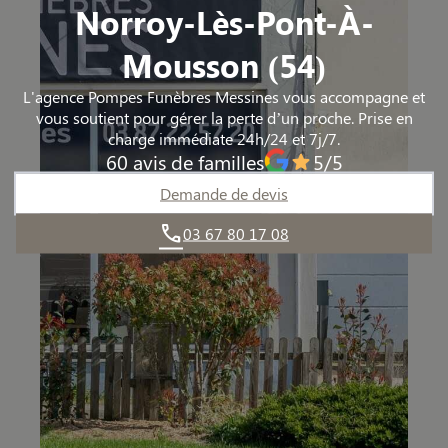
Norroy-Lès-Pont-À-
Mousson (54)
L'agence Pompes Funèbres Messines vous accompagne et
vous soutient pour gérer la perte d’un proche. Prise en
charge immédiate 24h/24 et 7j/7.
60 avis de familles
5/5
Demande de devis
03 67 80 17 08