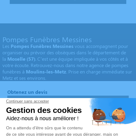
Pompes Funèbres Messines
Les
Pompes Funèbres Messines
vous accompagnent pour
organiser ou prévoir des obsèques dans le département de
la
Moselle
(57)
. C’est une équipe impliquée à vos côtés et à
votre écoute. Retrouvez-nous dans notre agence de pompes
funèbres à
Moulins-les-Metz
. Prise en charge immédiate sur
Metz et ses environs.
Obtenez un devis
Devis obsèques
Devis prévoyance
Devis marbrerie