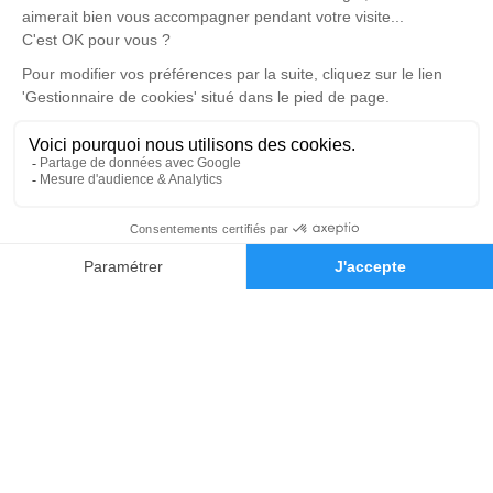
Notre agence
Pompes Funèbres Messines
03 67 80 17 08
contact@pf-messines.fr
92 Rue de Jouy - 57160 - Moulins-lès-Metz
5/5 - 60 avis
Nos Services
Liens utiles
Organiser des obsèques
Avis de décès
Monuments funéraires
Demande de rendez-vous en
03 87 22 57 20
Demande de devis
agence
Services aux familles
Nos réseaux sociaux
Mentions légales
Politique de traitement des données personnelles
Politique d’utilisation des cookies
Gestionnaire de cookies
Zone d'intervention