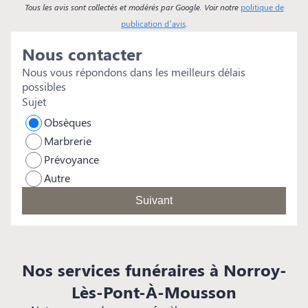
P
Tous les avis sont collectés et modérés par Google. Voir notre
politique de
e
publication d’avis
.
d
Nous contacter
u
c
Nous vous répondons dans les meilleurs délais
p
possibles
c
Sujet
c
Obsèques
p
Marbrerie
m
Prévoyance
m
Autre
d
l
Suivant
p
q
c
d
Nos services funéraires à Norroy-
Lès-Pont-À-Mousson